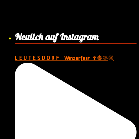
Neulich auf Instagram
L E U T E S D O R F - Winzerfest 🍷🍇🫶🏼