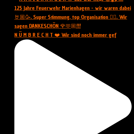
N Ü M B R E C H T ❤️ Wir sind noch immer gef