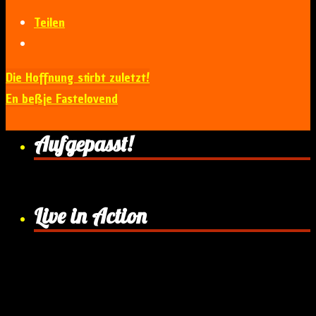
Teilen
Die Hoffnung stirbt zuletzt!
En beßje Fastelovend
Aufgepasst!
Live in Action