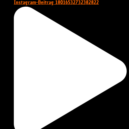
Instagram-Beitrag 18016532732382822