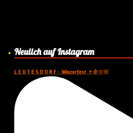
Neulich auf Instagram
L E U T E S D O R F - Winzerfest 🍷🍇🫶🏼