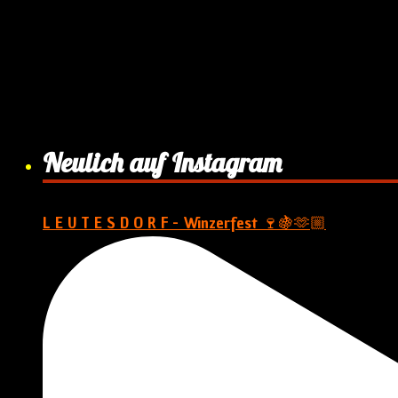
Neulich auf Instagram
L E U T E S D O R F - Winzerfest 🍷🍇🫶🏼