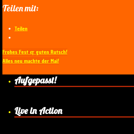
Teilen mit:
Teilen
Frohes Fest & guten Rutsch!
Alles neu machte der Mai!
Aufgepasst!
Live in Action