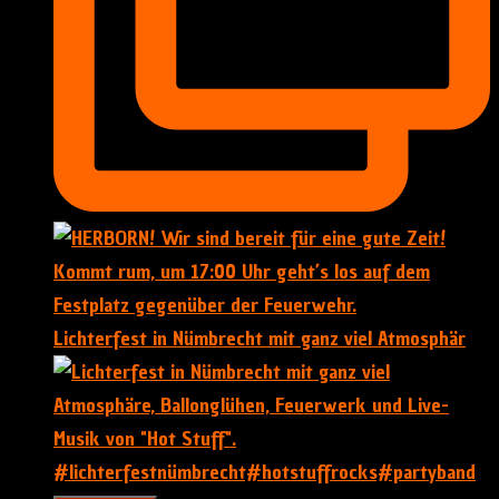
Lichterfest in Nümbrecht mit ganz viel Atmosphär