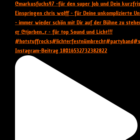
Instagram-Beitrag 18016532732382822