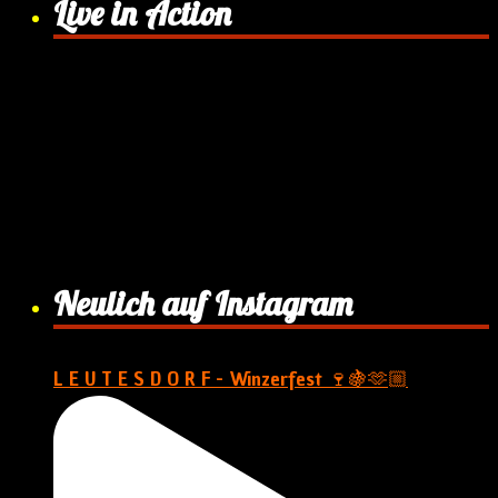
Live in Action
Neulich auf Instagram
L E U T E S D O R F - Winzerfest 🍷🍇🫶🏼