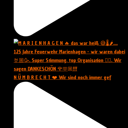
N Ü M B R E C H T ❤️ Wir sind noch immer gef