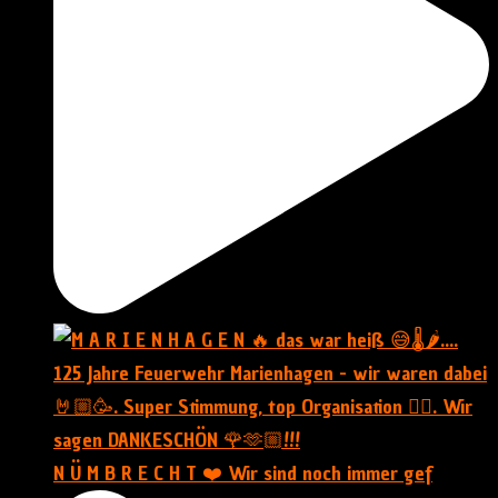
N Ü M B R E C H T ❤️ Wir sind noch immer gef