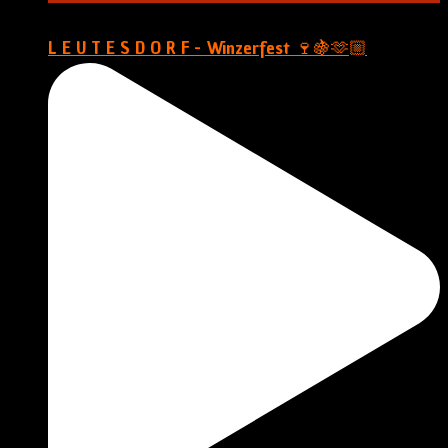
L E U T E S D O R F - Winzerfest 🍷🍇🫶🏼