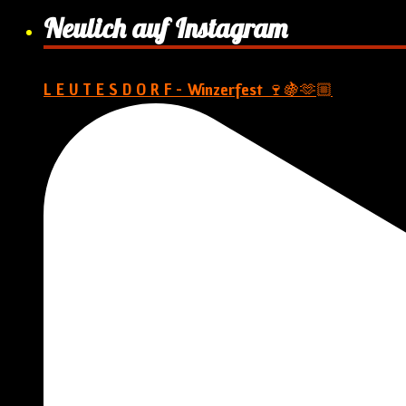
Neulich auf Instagram
L E U T E S D O R F - Winzerfest 🍷🍇🫶🏼