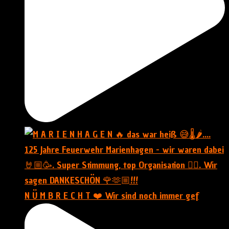
N Ü M B R E C H T ❤️ Wir sind noch immer gef