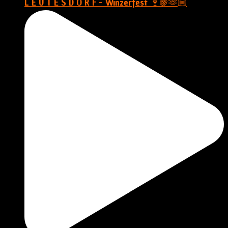
L E U T E S D O R F - Winzerfest 🍷🍇🫶🏼