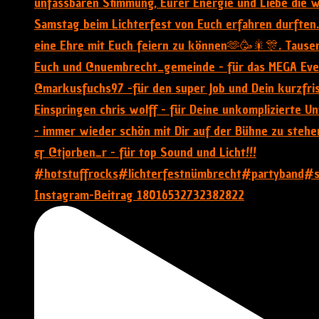
Instagram-Beitrag 18016532732382822