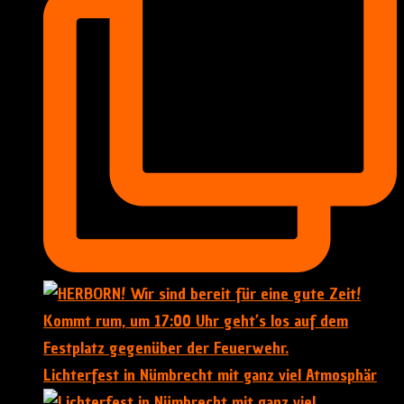
Lichterfest in Nümbrecht mit ganz viel Atmosphär