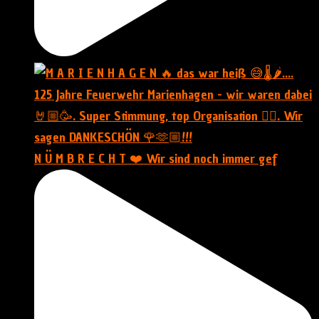
N Ü M B R E C H T ❤️ Wir sind noch immer gef