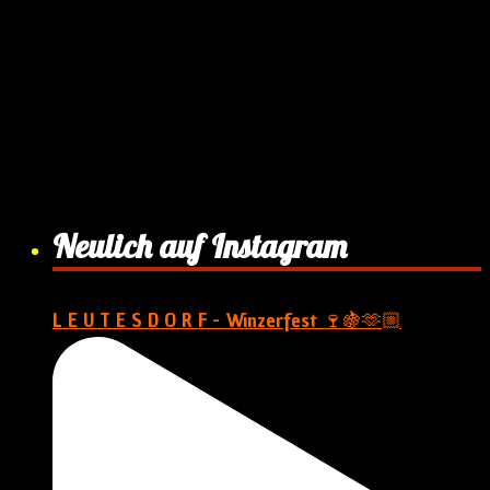
Neulich auf Instagram
L E U T E S D O R F - Winzerfest 🍷🍇🫶🏼