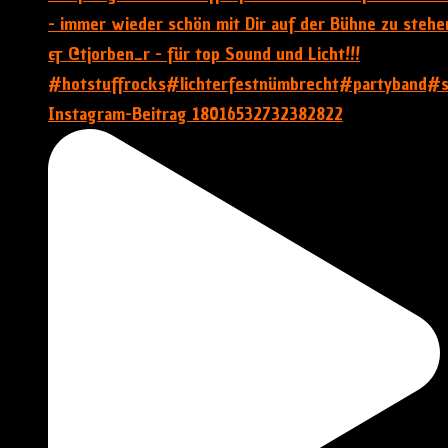
Instagram-Beitrag 18016532732382822